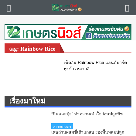
tag: Rainbow Rice
เช็คอิน Rainbow Rice แลนด์มาร์ค
ทุ่งข้าวหลากสี
เรื่องมาใหม่
“ดินและปุ๋ย” ทำความเข้าใจก่อนปลูกพืช
สาระเกษตร
เศษถ่านผสมขี้เถ้าแกลบ รองพื้นหลุมปลูก