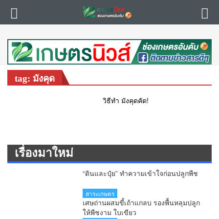
tag: มังคุด
วิธีทำ มังคุดคัด!
เรื่องมาใหม่
“ดินและปุ๋ย” ทำความเข้าใจก่อนปลูกพืช
สาระเกษตร
เศษถ่านผสมขี้เถ้าแกลบ รองพื้นหลุมปลูก
ให้พืชงาม ใบเขียว