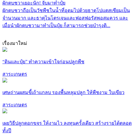
ผักตบชวาเยอะนัก! จับมาทำปุ๋ย
ผักตบชวาถือเป็นวัชพืชในน้ำที่อุดมไปด้วยธาตุโปแตสเซียมเป็น
จำนวนมาก และธาตุไนโตรเจนและฟอสฟอรัสพอสมควร และ
เมื่อนำผักตบชวามาทำเป็นปุ๋ย ก็สามารถช่วยบำรุงดิ...
เรื่องมาใหม่
“ดินและปุ๋ย” ทำความเข้าใจก่อนปลูกพืช
สาระเกษตร
เศษถ่านผสมขี้เถ้าแกลบ รองพื้นหลุมปลูก ให้พืชงาม ใบเขียว
สาระเกษตร
เผยวิธีปลูกดอกขจร ให้งามไว ลงทุนครั้งเดียว สร้างรายได้ตลอด
ทั้งปี