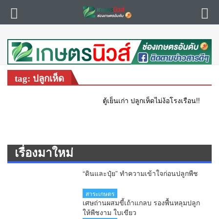
tag: ปลูกเห็ด
ตู้เย็นเก่า ปลูกเห็ดไม่ง้อโรงเรือน!!
เรื่องมาใหม่
“ดินและปุ๋ย” ทำความเข้าใจก่อนปลูกพืช
สาระเกษตร
เศษถ่านผสมขี้เถ้าแกลบ รองพื้นหลุมปลูก
ให้พืชงาม ใบเขียว