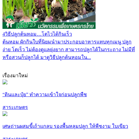
4วิธีปลูกต้นหอม…โตไวได้กินเร็ว
ต้นหอม ผักกินใบที่นิยมนำมาประกอบอาหารแทบทุกเมนู ปลูก
ง่าย โตเร็ว ไม่ต้องดูแลยุ่งยาก สามารถปลูกได้ในกระถาง ไม่มีที่
หรือสวนก็ปลูกได้ มาดูวิธีปลูกต้นหอมใน...
เรื่องมาใหม่
“ดินและปุ๋ย” ทำความเข้าใจก่อนปลูกพืช
สาระเกษตร
เศษถ่านผสมขี้เถ้าแกลบ รองพื้นหลุมปลูก ให้พืชงาม ใบเขียว
สาระเกษตร