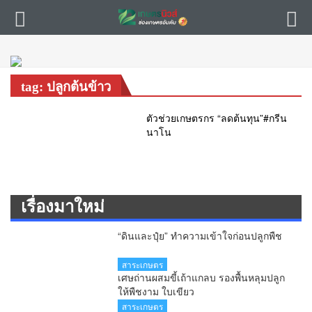
tag: ปลูกต้นข้าว
ตัวช่วยเกษตรกร “ลดต้นทุน”#กรีน
นาโน
เรื่องมาใหม่
“ดินและปุ๋ย” ทำความเข้าใจก่อนปลูกพืช
สาระเกษตร
เศษถ่านผสมขี้เถ้าแกลบ รองพื้นหลุมปลูก
ให้พืชงาม ใบเขียว
สาระเกษตร