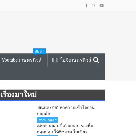
BEST
Youtube เกษตรนิวส์
ไอจีเกษตรนิวส์
เรื่องมาใหม่
“ดินและปุ๋ย” ทำความเข้าใจก่อน
ปลูกพืช
สาระเกษตร
เศษถ่านผสมขี้เถ้าแกลบ รองพื้น
หลุมปลูก ให้พืชงาม ใบเขียว