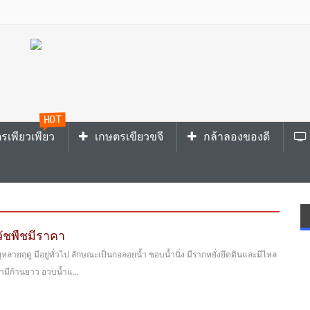
HOT
รเพียวเพียว
เกษตรเขียวขจี
กล้าลองของดี
ัชพืชมีราคา
ายุหลายฤดู มีอยู่ทั่วไป ลักษณะเป็นกอลอยน้ำ ชอบน้ำนิ่ง มีรากหยั่งยึดดินและมีไหล
้ำมีก้านยาว อวบน้ำแ...