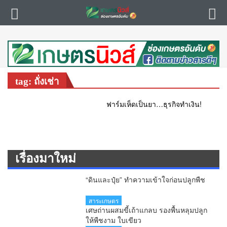
tag: ถั่งเช่า
ฟาร์มเห็ดเป็นยา…ธุรกิจทำเงิน!
เรื่องมาใหม่
“ดินและปุ๋ย” ทำความเข้าใจก่อนปลูกพืช
สาระเกษตร
เศษถ่านผสมขี้เถ้าแกลบ รองพื้นหลุมปลูก
ให้พืชงาม ใบเขียว