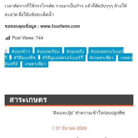
เวลาตัดรากก็ใช้กรรไกรตัด รวบมาเป็นกำๆ แล้วก็ตัดงับๆๆๆ ล้างให้
สะอาด ผึ่งให้แห้งสะเด็ดน้ำ
ขอขอบคุณข้อมูล : www.fourfarm.com
Post Views:
744
#ปลูกข้าว
#ปลูกทุเรียน
#ปลูกฝรั่ง
#ปลูกสตรอว์เบอร์
รี่
#วิธีดูแลพืช
#วิธีดูแลสตรอว์เบอร์รี่
#เกษตรเพียว
เกษตร
อินทรีย์
เกษตรเพียว
สาระเกษตร
“ดินและปุ๋ย” ทำความเข้าใจก่อนปลูกพืช
31 มีนาคม 2024