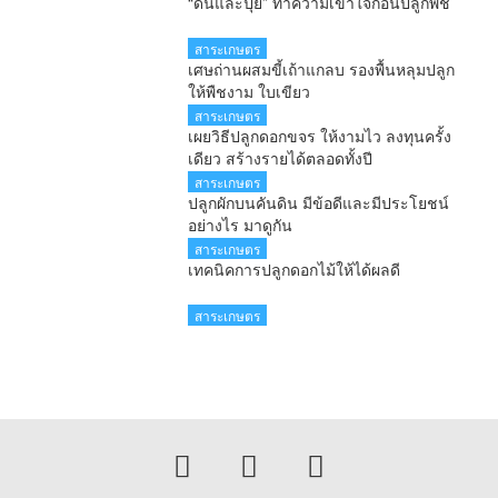
“ดินและปุ๋ย” ทำความเข้าใจก่อนปลูกพืช
สาระเกษตร
เศษถ่านผสมขี้เถ้าแกลบ รองพื้นหลุมปลูก
ให้พืชงาม ใบเขียว
สาระเกษตร
เผยวิธีปลูกดอกขจร ให้งามไว ลงทุนครั้ง
เดียว สร้างรายได้ตลอดทั้งปี
สาระเกษตร
ปลูกผักบนคันดิน มีข้อดีและมีประโยชน์
อย่างไร มาดูกัน
สาระเกษตร
เทคนิคการปลูกดอกไม้ให้ได้ผลดี
สาระเกษตร