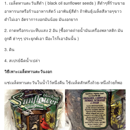
1. เมล็ดทานตะวันสีดำ ( black oil sunflower seeds ) สีดำๆที่ร้านขาย
อาหารนกหรือร้านอาหารสัตว์ เอาพันธุ์สีดำ ถ้าพันธุ์เมล็ดสีลายๆขาว
ดำไม่เอา อัตราการงอกมันน้อย มันงอกยาก
2. ถาดหรือกระบะทึบแสง 2 อัน (ซื้อถาดถ่ายน้ำมันเครื่องพลาสติก มัน
ถูกดี ฮ่าๆๆ ประยุกต์เอา มีอะไรก็เอาอันนั้น )
3. ดิน
4. สเปรย์ฉีดน้ำเปล่า
วิธีเพาะเมล็ดทานตะวันงอก
แช่เมล็ดทานตะวันในน้ำไว้หนึ่งคืน ใช้เมล็ดสักครึ่งถ้วย-หนึ่งถ้วยก็พอ