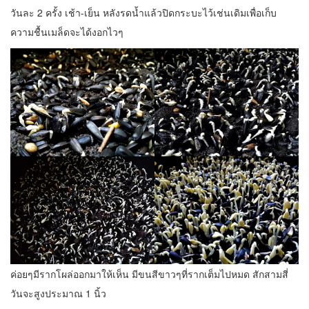
วันละ 2 ครั้ง เช้า-เย็น หลังรดน้ำแล้วปิดกระบะไว้เช่นเดิมเพื่อเก็บ
ความชื้นเมล็ดจะได้งอกไวๆ
ค่อยๆมีรากโผล่ออกมาให้เห็น มีขนสีขาวๆที่รากเต็มไปหมด สักสามสี่
วันจะสูงประมาณ 1 นิ้ว