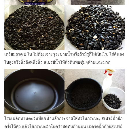
เตรียมถาด 2 ใบ ไม่ต้องเจาะรูระบายน้ำหรือถ้ามีรูก็ไม่เป็นไร, ใส่ดินลง
ไปสูงครึ่งนิ้วถึงหนึ่งนิ้ว สเปรย์น้ำให้ทั่วดินพอชุ่มๆห้ามแฉะมาก
โรยเมล็ดทานตะวันที่แช่น้ำแล้วกระจายให้ทั่วในกระบะ, สเปรย์น้ำอีก
ครั้งให้ทั่ว แล้วใช้กระบะอีกใบคว่ำปิดทับด้านบน เปิดรดน้ำด้วยสเปรย์