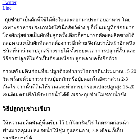
Twitter
Line
“
กุยช่าย
” เป็นผักที่ใช้ได้ทั้งใบและดอกมาประกอบอาหาร โดย
เฉพาะอาหารประเภทผัดใส่เนื้อสัตว์ต่าง ๆ ก็เป็นเมนูที่อร่อยมาก
โดยผักกุ่ยช่ายเป็นผักที่ปลูกครั้งเดียวก็สามารถตัดผลผลิตขายได้
ตลอด และเป็นผักที่ตลาดต้องการอีกด้วย จึงนับว่าเป็นผักอีกหนึ่ง
ชนิดที่น่านำมาปลูกสร้างรายได้ ทั้งระยะเวลาการปลูกที่สั้น และ
วิธีการปลูกที่ไม่จำเป็นต้องเหนื่อยปลูกหลายครั้งอีกด้วย
การเตรียมดินก่อนที่จะปลูกต้องทำการไถตากดินประมาณ 15-20
วัน พร้อมด้วยการหว่านปุ๋ยหมักหรือปุ๋ยคอกในอัตราส่วน 2-3
ตัน/ไร่ จากนั้นตีดินให้ร่วนและทำการยกร่องแปลงปลูกสูง 15-20
เซนติเมตร เพื่อให้ระบายน้ำได้ดี เพราะกุยช่ายไม่ชอบน้ำขัง
วิธีปลูกกุยช่ายเขียว
ให้หว่านเมล็ดพันธุ์ที่เตรียมไว้ 1 กิโลกรัม/ไร่ ไถคราดก่อนนำ
ฟางมาคลุมแปลง รดน้ำให้ชุ่ม ดูแลจนอายุ 7-8 เดือน ก็เก็บ
ผลผลิตขายได้