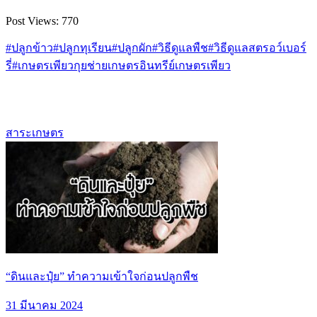
Post Views:
770
#ปลูกข้าว
#ปลูกทุเรียน
#ปลูกผัก
#วิธีดูแลพืช
#วิธีดูแลสตรอว์เบอร์
รี่
#เกษตรเพียว
กุยช่าย
เกษตรอินทรีย์
เกษตรเพียว
สาระเกษตร
“ดินและปุ๋ย” ทำความเข้าใจก่อนปลูกพืช
31 มีนาคม 2024