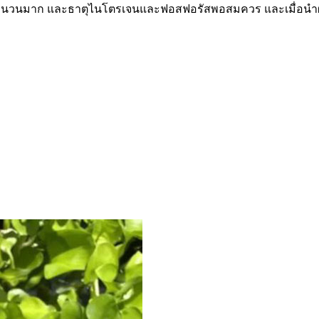
นจำนวนมาก และธาตุไนโตรเจนและฟอสฟอรัสพอสมควร และเมื่อนำผัก