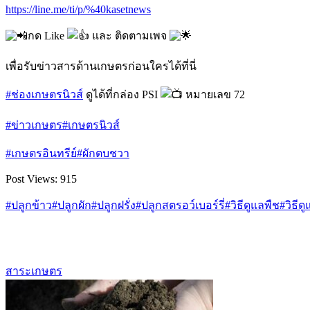
https://line.me/ti/p/%40kasetnews
กด Like
และ ติดตามเพจ
เพื่อรับข่าวสารด้านเกษตรก่อนใครได้ที่นี่
#ช่องเกษตรนิวส์
ดูได้ที่กล่อง PSI
หมายเลข 72
#ข่าวเกษตร
#เกษตรนิวส์
#เกษตรอินทรีย์
#ผักตบชวา
Post Views:
915
#ปลูกข้าว
#ปลูกผัก
#ปลูกฝรั่ง
#ปลูกสตรอว์เบอร์รี่
#วิธีดูแลพืช
#วิธีด
สาระเกษตร