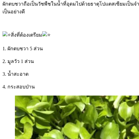
ผักตบชวาถือเป็นวัชพืชในน้ำที่อุดมไปด้วยธาตุโปแตสเซียมเป็
เป็นอย่างดี
สิ่งที่ต้องเตรียม
1. ผักตบชวา 5 ส่วน
2. มูลวัว 1 ส่วน
3. น้ำสะอาด
4. กระสอบป่าน