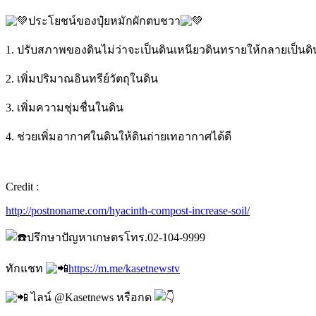
ประโยชน์ของปุ๋ยหมักผักตบชวา
1. ปรับสภาพของดินไม่ว่าจะเป็นดินเหนียวดินทรายให้กลายเป็นด
2. เพิ่มปริมาณอินทรีย์วัตถุในดิน
3. เพิ่มความชุ่มชื่นในดิน
4. ช่วยเพิ่มอากาศในดินให้ดินถ่ายเทอากาศได้ดี
Credit :
http://postnoname.com/hyacinth-compost-increase-soil/
ปรึกษาปัญหาเกษตรโทร.02-104-9999
ทักแชท
https://m.me/kasetnewstv
ไลน์ @Kasetnews หรือกด