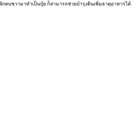
ตบชวามาทำเป็นปุ๋ย ก็สามารถช่วยบำรุงดินเพิ่มธาตุอาหารได้