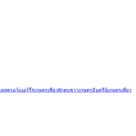
ูแลสตรอว์เบอร์รี่
#เกษตรเพียว
ผักตบชวา
เกษตรอินทรีย์
เกษตรเพียว