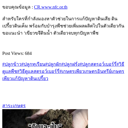
ขอบคุณข้อมูล :
CR.www.nfc.or.th
สำหรับใครที่กำลังมองหาตัวช่วยในการแก้ปัญหาดินเสีย ดิน
เปรี้ยวดินเค็ม พร้อมกับบำรุงพืชช่วยเพิ่มผลผลิตไปในตัวเดียวกัน
ขอแนะนำ ‘เขียวขจึดินน้ำ ตัวเดียวจบทุกปัญหาพืช
Post Views:
684
#ปลูกข้าว
#ปลูกทุเรียน
#ปลูกผัก
#ปลูกฝรั่ง
#ปลูกสตรอว์เบอร์รี่
#วิธี
ดูแลพืช
#วิธีดูแลสตรอว์เบอร์รี่
#เกษตรเพียว
เกษตรอินทรีย์
เกษตร
เพียว
แก้ปัญหาดินเปรี้ยว
สาระเกษตร