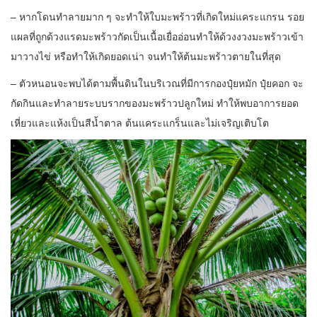
– หากโดนทำลายมาก ๆ จะทำให้ใบมะพร้าวที่เกิดใหม่แคระแกรน รอย
แผลที่ถูกด้วงแรดมะพร้าวกัดเป็นเนื้อเยื่ออ่อนทำให้ด้วงงวงมะพร้าวเข้า
มาวางไข่ หรือทำให้เกิดยอดเน่า จนทำให้ต้นมะพร้าวตายในที่สุด
– ตัวหนอนจะพบได้ตามพื้นดินในบริเวณที่มีการกองปุ๋ยหมัก ปุ๋ยคอก จะ
กัดกินและทำลายระบบรากของมะพร้าวปลูกใหม่ ทำให้พบอาการยอด
เหี่ยวและแห้งเป็นสีน้ำตาล ต้นแคระแกร็นและไม่เจริญเติบโต