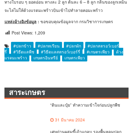
ทางใบรอบ ๆ ยอดอ่อน ทางละ 2 ลูก ต้นละ 6 – 8 ลูก กลิ่นของลูกเหม็น
จะไล่ไม่ให้ด้วงแรดมะพร้าวบินเข้าไปทำลายคอมะพร้าว
แหล่งอ้างอิงข้อมูล
:
ขอขอบคุณข้อมูลจาก
กรมวิชาการเกษตร
Post Views:
1,209
#ปลูกข้าว
#ปลูกทุเรียน
#ปลูกผัก
#ปลูกสตรอว์เบอร์
รี่
#วิธีดูแลพืช
#วิธีดูแลสตรอว์เบอร์รี่
#เกษตรเพียว
ด้วง
แรดมะพร้าว
เกษตรอินทรีย์
เกษตรเพียว
สาระเกษตร
“ดินและปุ๋ย” ทำความเข้าใจก่อนปลูกพืช
31 มีนาคม 2024
เศษถ่านผสมขี้เถ้าแกลบ รองพื้นหลุมปลูก