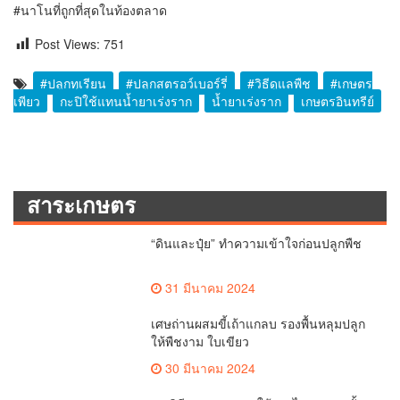
#นาโนที่ถูกที่สุดในท้องตลาด
Post Views:
751
#ปลูกทุเรียน
#ปลูกสตรอว์เบอร์รี่
#วิธีดูแลพืช
#เกษตร
เพียว
กะปิใช้แทนน้ำยาเร่งราก
น้ำยาเร่งราก
เกษตรอินทรีย์
สาระเกษตร
“ดินและปุ๋ย” ทำความเข้าใจก่อนปลูกพืช
31 มีนาคม 2024
เศษถ่านผสมขี้เถ้าแกลบ รองพื้นหลุมปลูก
ให้พืชงาม ใบเขียว
30 มีนาคม 2024