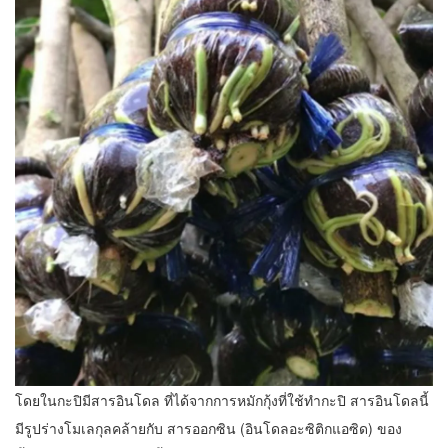
โดยในกะปิมีสารอินโดล ที่ได้จากการหมักกุ้งที่ใช้ทำกะปิ สารอินโดลนี้
มีรูปร่างโมเลกุลคล้ายกับ สารออกซิน (อินโดลอะซิติกแอซิด) ของ