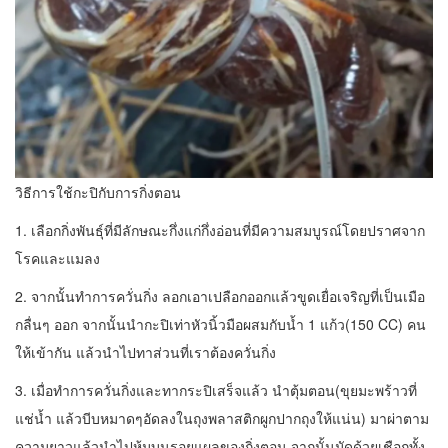
วิธีการใช้กะปิกับการกิ่งตอน
1. เลือกกิ่งพันธุ์ที่มีลักษณะกึ่งแก่กึ่งอ่อนที่มีความสมบูรณ์โดยปราศจาก
โรคและแมลง
2. จากนั้นทำการควั่นกิ่ง ลอกเอาเปลือกออกแล้วขูดเยื่อเจริญที่เป็นเมือ
กลื่นๆ ออก จากนั้นนำกะปิเท่าหัวนิ้วมือผสมกับน้ำ 1 แก้ว(150 CC) คน
ให้เข้ากัน แล้วนำไปทาส่วนที่เราต้องควั่นกิ่ง
3. เมื่อทำการควั่นกิ่งและทากระปิเสร็จแล้ว นำตุ้มตอน(ขุยมะพร้าวที่
แช่น้ำ แล้วบีบหมาดๆอัดลงในถุงพลาสติกผูกปากถุงให้แน่น) มาผ่าตาม
ความยาวแล้วนำไปหุ้มบนรอยแผลของกิ่งตอน จากนั้นมัดด้วยเชือกทั้ง