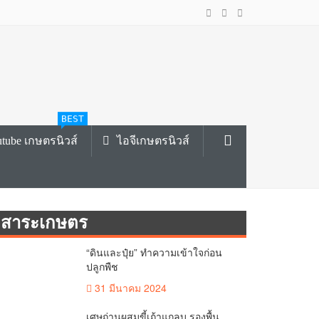
BEST
tube เกษตรนิวส์
ไอจีเกษตรนิวส์
สาระเกษตร
“ดินและปุ๋ย” ทำความเข้าใจก่อน
ปลูกพืช
31 มีนาคม 2024
เศษถ่านผสมขี้เถ้าแกลบ รองพื้น