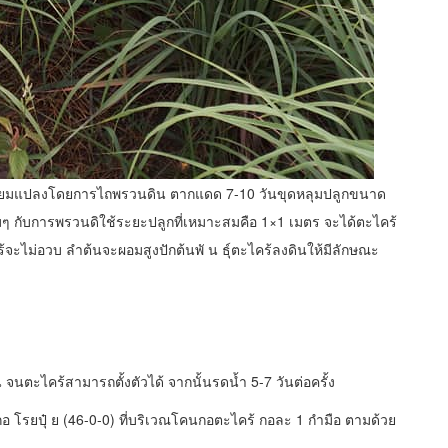
รียมแปลงโดยการไถพรวนดิน ตากแดด 7-10 วันขุดหลุมปลูกขนาด
อมๆ กับการพรวนดิใช้ระยะปลูกที่เหมาะสมคือ 1×1 เมตร จะได้ตะไคร้
ร้จะไม่อวบ ลำต้นจะผอมสูงปักต้นพั น ธุ์ตะไคร้ลงดินให้มีลักษณะ
็น จนตะไคร้สามารถตั้งตัวได้ จากนั้นรดน้ำ 5-7 วันต่อครั้ง
กกอ โรยปุ๋ ย (46-0-0) ที่บริเวณโคนกอตะไคร้ กอละ 1 กำมือ ตามด้วย