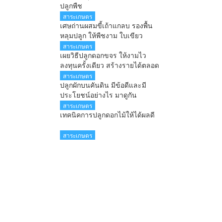
ปลูกพืช
สาระเกษตร
เศษถ่านผสมขี้เถ้าแกลบ รองพื้น
หลุมปลูก ให้พืชงาม ใบเขียว
สาระเกษตร
เผยวิธีปลูกดอกขจร ให้งามไว
ลงทุนครั้งเดียว สร้างรายได้ตลอด
ทั้งปี
สาระเกษตร
ปลูกผักบนคันดิน มีข้อดีและมี
ประโยชน์อย่างไร มาดูกัน
สาระเกษตร
เทคนิคการปลูกดอกไม้ให้ได้ผลดี
สาระเกษตร