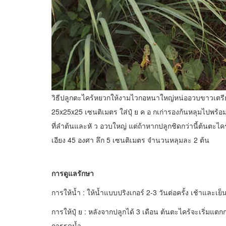
วิธีปลูกตะไคร้หยวกให้งามไวกอหนาใหญ่หน่ออวบขาวเต
25x25x25 เซนติเมตร ใส่ปุ๋ ย ค อ กเก่ารองก้นหลุมไปพร้
ที่ลำต้นและหั ว อวบใหญ่ แต่ถ้าหากปลูกชิดกว่านี้ต้นตะไค
เอียง 45 องศา ลึก 5 เซนติเมตร จำนวนหลุมละ 2 ต้น
การดูแลรักษา
การให้น้ำ : ให้น้ำแบบปริงเกอร์ 2-3 วันต่อครั้ง เช้าและเย
การให้ปุ๋ ย : หลังจากปลูกได้ 3 เดือน ต้นตะไคร้จะเริ่มแต
การรดน้ำ