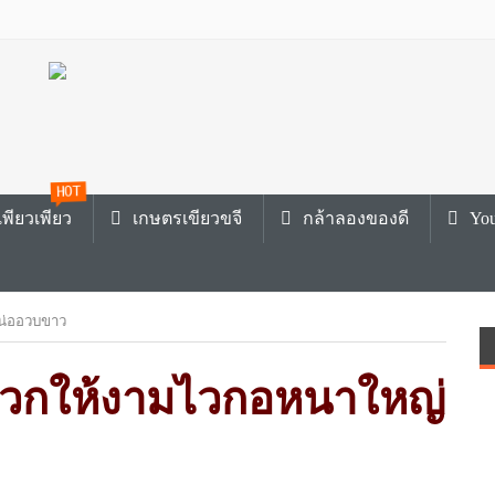
HOT
พียวเพียว
เกษตรเขียวขจี
กล้าลองของดี
You
หน่ออวบขาว
หยวกให้งามไวกอหนาใหญ่