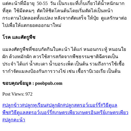
แต่คะน้าที่มีอายุ 50-55 วัน เป็นระยะที่เก็บเกี่ยวได้น้ำหนักมาก
ที่สุด ใช้มีดคมๆ ตัดให้ชิดโคนต้นโดยเริ่มตัดไล่เป็นหน้า
กระดานไปตลอดทั้งแปลง หลังจากตัดเสร็จ ให้ปุ๋ย ดูแลรักษาต่อ
ไปเพื่อให้แตกยอดออกมาใหม่
โรค และศัตรูพืช
แมลงศัตรูพืชที่ชอบกัดกินใบคะน้า ได้แก่ หนอนกระทู้ หนอนใย
ผัก ด้วงหมักผัก ควรใช้สารสกัดจากพืชธรรมชาติฉีดรดเป็น
ประจำ ได้แก่ น้ำสะเดา น้ำบอระเพ็ด เป็นต้น รวมถึงการใช้เชื้อ
รากำจัดแมลงป้องกันการวางไข่ เช่น เชื้อราบิเวอเรีย เป็นต้น
ขอบคุณข้อมูล
: poobpub.com
Post Views:
972
#ปลูกข้าว
#ปลูกทุเรียน
#ปลูกผัก
#ปลูกสตรอว์เบอร์รี่
#วิธีดูแล
พืช
#วิธีดูแลสตรอว์เบอร์รี่
#เกษตรเพียว
เกษตรอินทรีย์
เกษตรเพียว
#ปลูกคะน้า