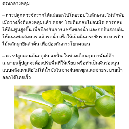
ตรงกลางหลุม
– การปลูกควรจัดรากให้แผ่ออกไปโดยรอบในลักษณะไม่หักพับ
เมื่อวางกิ่งต้นลงหลุมแล้ว ค่อยๆ โรยดินกลบไปจนมิด ควรกลบ
ให้ดินพูนสูงขึ้น เพื่อป้องกันการแช่ขังของน้ำ และกดดินรอบต้น
ให้แน่นพอสมควร แล้วรดน้ำ เพื่อให้เม็ดดินกระชับราก ควรปัก
ไม้หลักผูกยึดลำต้น เพื่อป้องกันการโยกคลอน
– ควรปลูกตอนต้นฤดูฝน ฉะนั้น ในช่วงเดือนกุมภาพันธ์ถึง
เมษายนผู้ปลูกจะต้องปรับพื้นที่ให้เรียบ หรือทำเป็นคันร่องนูน
แบบหลังเต่าเพื่อไม่ให้น้ำขังในช่วงฝนตกชุกและช่วยระบายน้ำ
ออกได้โดยเร็ว