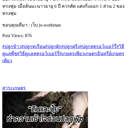
ทรงพุ่ม เมื่อต้นมะนาวอายุ 6 ปี ควรตัด แต่งกิ่งออก 1 ส่วน 2 ของ
ทรงพุ่ม
ขอบคุณที่มา : เว็บ jo-workman
Post Views:
876
#ปลูกข้าว
#ปลูกทุเรียน
#ปลูกผัก
#ปลูกฝรั่ง
#ปลูกสตรอว์เบอร์รี่
#วิธี
ดูแลพืช
#วิธีดูแลสตรอว์เบอร์รี่
#เกษตรเพียว
เกษตรอินทรีย์
เกษตร
เพียว
สาระเกษตร