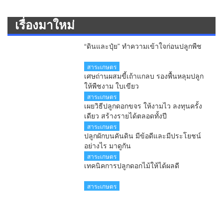
เรื่องมาใหม่
“ดินและปุ๋ย” ทำความเข้าใจก่อนปลูกพืช
สาระเกษตร
เศษถ่านผสมขี้เถ้าแกลบ รองพื้นหลุมปลูก
ให้พืชงาม ใบเขียว
สาระเกษตร
เผยวิธีปลูกดอกขจร ให้งามไว ลงทุนครั้ง
เดียว สร้างรายได้ตลอดทั้งปี
สาระเกษตร
ปลูกผักบนคันดิน มีข้อดีและมีประโยชน์
อย่างไร มาดูกัน
สาระเกษตร
เทคนิคการปลูกดอกไม้ให้ได้ผลดี
สาระเกษตร