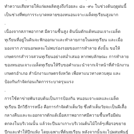
ทำความเสียหายให้แก่ผลผลิตสูงถึงร้อยละ ๘๐ -๙๐ ในช่วงต้นฤดูฝนนี้
เป็นช่วงที่พบการระบาดทลายของหนอนเจาะเมล็ดทุเรียนสูงมาก
.
เนื่องจากสภาพอากาศ มีความชื้นสูง ดินนิ่มดักแด้หนอนเจาะเมล็ด
ทุเรียนที่อยู่ในดินจะฟักออกมาและทำลายภายในผลทุเรียน และเมื่อ
มองจาก ภายนอกผลจะไม่พบร่องรอยของการทำลาย ดังนั้น ขอให้
เกษตรกรสำรวจสวนทุเรียนอย่างสม่ำเสมอ หากพบลักษณะ การทำลาย
ของหนอนเจาะเมล็ดทุเรียนให้รีบขอคำแนะนำจากเจ้าหน้าที่สำนักงาน
เกษตรอำเภอ สำนักงานเกษตรจังหวัด เพื่อหาแนวทางควบคุม และ
ป้องกันกำจัดก่อนเกิดการระบาดรุนแรง
.
การใช้ตาข่ายพันรอบต้นเป็นการป้องกัน หนอนเจาะผลและเมล็ด
ทุเรียน อีกวิธีการหนึ่ง คือการกำจัดตัวเต็มวัย ซึ่งตัวเต็มวัยจะเป็นผีเสื้อ
กลางคืนและจะออกจากดักแด้เมื่อสภาพอากาศมีความชื้นหรือมีฝน
ตกลงในบริเวณนั้น แล้วจะปีนมาเกาะบริเวณต้นไม้ใกล้ๆเพื่อรอขยาย
ปีกและทำให้ปีกแห้ง โดยเฉพาะที่ต้นทุเรียน หลังจากนั้นจะไปผสมพันธุ์